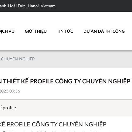
anh-Hoài Đức, Hanoi, Vietnam
DỊCH VỤ
GIỚI THIỆU
TIN TỨC
DỰ ÁN ĐÃ THI CÔNG
Y CHUYÊN NGHIỆP
 THIẾT KẾ PROFILE CÔNG TY CHUYÊN NGHIỆP
023 09:56
ế profile
KẾ PROFILE CÔNG TY CHUYÊN NGHIỆP