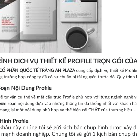
ÌNH DỊCH VỤ THIẾT KẾ PROFILE TRỌN GÓI CỦ
CỔ PHẦN QUỐC TẾ TRÀNG AN PLAZA
cung cấp dịch vụ thiết kế Profil
ng trường hợp công ty đã có sự chuẩn bị tài nguyên trước đó. Quy trìn
Soạn Nội Dung Profile
sẽ tư vấn cụ thể về mặt cấu trúc Profile phù hợp với từng ngành nghề và
biên soạn nội dung dựa vào những thông tin đã thống nhất với khách hà
ang lại một nội dung phù hợp và thể hiện cái CHẤT của thương hiệu – t
Hình Profile
khâu này chúng tôi sẽ gửi kịch bản chụp hình được xây 
 mạnh doanh nghiệp. Chúng tôi sẽ gửi 1 kịch bản chụp th