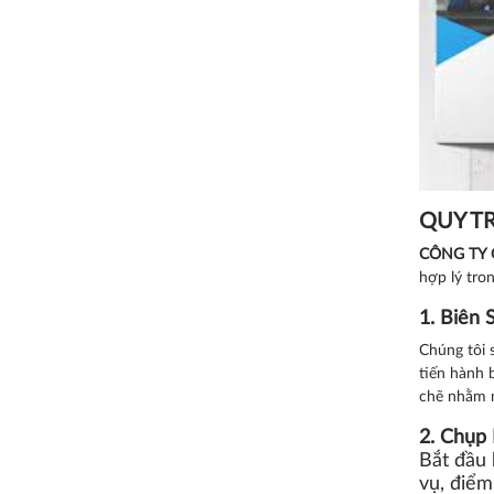
QUY TR
CÔNG TY 
hợp lý tro
1. Biên 
Chúng tôi 
tiến hành 
chẽ nhằm m
2. Chụp 
Bắt đầu 
vụ, điểm