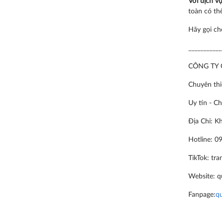
Với dịch v
toàn có thể
Hãy gọi ch
___________
CÔNG TY 
Chuyên thiế
Uy tín - C
Địa Chỉ: K
Hotline:
09
TikTok: tra
Website:
q
Fanpage:
q