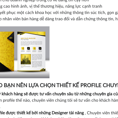
 cho doanh nghiệp trông có vẻ đáng tin cậy hơn
g cao hình ảnh, vị thế thương hiệu, năng lực cạnh tranh
yết phục một cách khoa học với những thông tin súc tích, gọn g
p nhân viên bán hàng dễ dàng trao đổi và dẫn chứng thông tin, 
O BẠN NÊN LỰA CHỌN THIẾT KẾ PROFILE CHU
 khách hàng sẽ được tư vấn chuyên sâu từ những chuyên gia củ
 profile thế nào, chuyên viên chúng tôi sẽ tư vấn cho khách hà
.
ile được thiết kế bởi những Designer tài năng
, Chuyên viên thiế