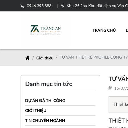
0946.395.888
Khu 25.2ha-Khu đất dịch vụ Vân C
TRANG CHỦ
TƯ VẤN THIẾT KẾ PROFILE CÔNG T
Giới thiệu
TƯ VẤN
Danh mục tin tức
15/07/2
DỰ ÁN ĐÃ THI CÔNG
Thiết k
GIỚI THIỆU
THIẾT 
TIN CHUYÊN NGÀNH