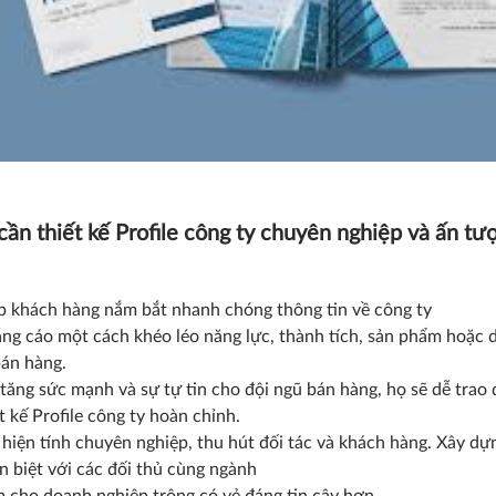
 cần thiết kế Profile công ty chuyên nghiệp và ấn tư
p khách hàng nắm bắt nhanh chóng thông tin về công ty
ng cáo một cách khéo léo năng lực, thành tích, sản phẩm hoặc dị
bán hàng.
tăng sức mạnh và sự tự tin cho đội ngũ bán hàng, họ sẽ dễ trao 
t kế Profile công ty hoàn chỉnh.
 hiện tính chuyên nghiệp, thu hút đối tác và khách hàng. Xây d
n biệt với các đối thủ cùng ngành