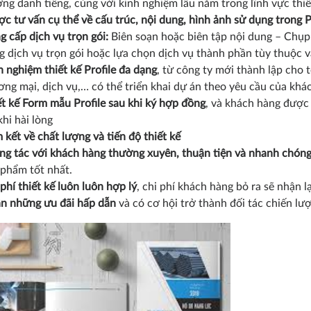
ng danh tiếng, cùng với kinh nghiệm lâu năm trong lĩnh vực thiế
c tư vấn cụ thể về cấu trúc, nội dung, hình ảnh sử dụng trong P
 cấp dịch vụ trọn gói:
Biên soạn hoặc biên tập nội dung – Chụp h
g dịch vụ trọn gói hoặc lựa chọn dịch vụ thành phần tùy thuộc 
 nghiệm thiết kế Profile đa dạng
, từ công ty mới thành lập cho 
ơng mại, dịch vụ,… có thể triển khai dự án theo yêu cầu của kh
ết kế Form mẫu Profile sau khi ký hợp đồng
, và khách hàng được
khi hài lòng
kết về chất lượng và tiến độ thiết kế
ng tác với khách hàng thường xuyên, thuận tiện và nhanh chón
 phẩm tốt nhất.
phí thiết kế luôn luôn hợp lý
, chi phí khách hàng bỏ ra sẽ nhận 
n những ưu đãi hấp dẫn
và có cơ hội trở thành đối tác chiến lư