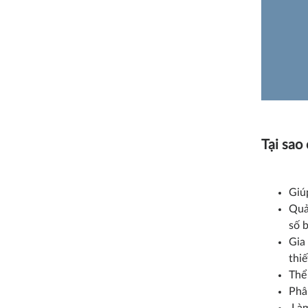
Tại sao
Giú
Quả
số 
Gia 
thiế
Thể
Phâ