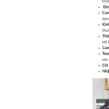
trườ
Đượ
Cung
dụn
Kinh
thư
Thi
tới 
Cam 
Tươ
sản
Chi 
Nhậ