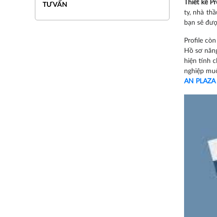
Thiết kế Pr
TƯ VẤN
ty, nhà th
bạn sẽ đượ
Profile cò
Hồ sơ năng
hiện tính 
nghiệp muố
AN PLAZA