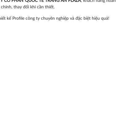
i CÔNG TY CỔ PHẦN QUỐC TẾ TRÀNG AN PLAZA
, khách hàng hoàn
hỉnh, thay đổi khi cần thiết.
t kế Profile công ty chuyên nghiệp và đặc biệt hiệu quả!