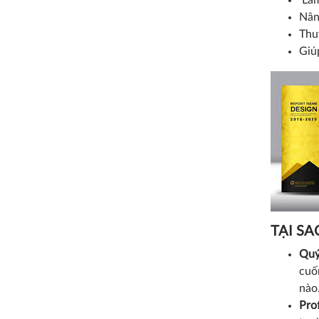
Làm
Nân
Thu
Giú
TẠI SA
Quý
cuốn
nào
Prof