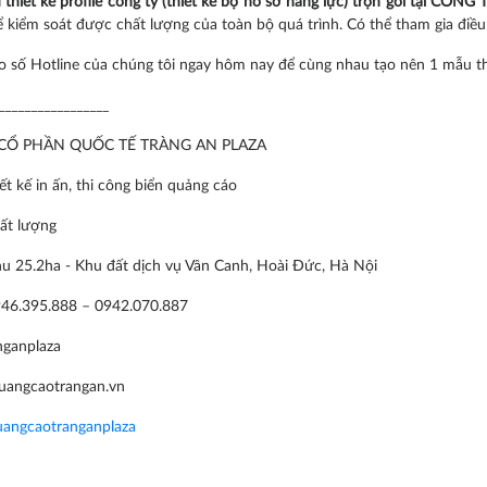
ụ thiết kế profile công ty (thiết kế bộ hồ sơ năng lực) trọn gói tạ
 kiểm soát được chất lượng của toàn bộ quá trình. Có thể tham gia điều c
o số Hotline của chúng tôi ngay hôm nay để cùng nhau tạo nên 1 mẫu thiế
_________________
CỔ PHẦN QUỐC TẾ TRÀNG AN PLAZA
t kế in ấn, thi công biển quảng cáo
hất lượng
hu 25.2ha - Khu đất dịch vụ Vân Canh, Hoài Đức, Hà Nội
46.395.888
–
0942.070.887
nganplaza
uangcaotrangan.vn
uangcaotranganplaza