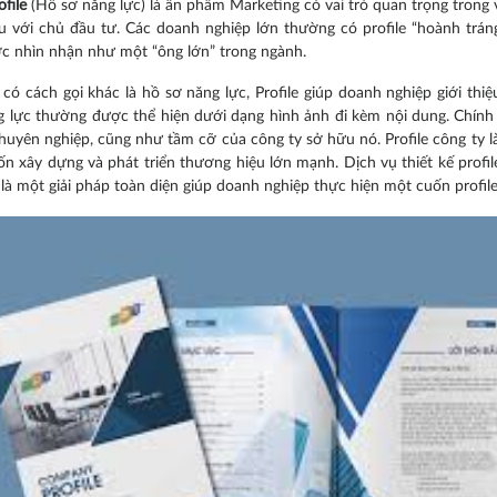
ofile
(Hồ sơ năng lực) là ấn phẩm Marketing có vai trò quan trọng trong
ầu với chủ đầu tư. Các doanh nghiệp lớn thường có profile “hoành trán
c nhìn nhận như một “ông lớn” trong ngành.
n có cách gọi khác là hồ sơ năng lực, Profile giúp doanh nghiệp giới th
 lực thường được thể hiện dưới dạng hình ảnh đi kèm nội dung. Chính vì 
chuyên nghiệp, cũng như tầm cỡ của công ty sở hữu nó. Profile công ty
n xây dựng và phát triển thương hiệu lớn mạnh. Dịch vụ thiết kế profi
là một giải pháp toàn diện giúp doanh nghiệp thực hiện một cuốn profil